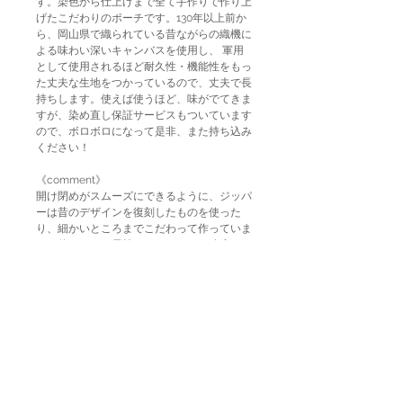
す。染色から仕上げまで全て手作りで作り上
げたこだわりのポーチです。130年以上前か
ら、岡山県で織られている昔ながらの織機に
よる味わい深いキャンバスを使用し、 軍用
として使用されるほど耐久性・機能性をもっ
た丈夫な生地をつかっているので、丈夫で長
持ちします。使えば使うほど、味がでてきま
すが、染め直し保証サービスもついています
ので、ボロボロになって是非、また持ち込み
ください！
《comment》
開け閉めがスムーズにできるように、ジッパ
ーは昔のデザインを復刻したものを使った
り、細かいところまでこだわって作っていま
す。使っていて長持ちするように、強度にも
配慮しています。製品染めをしているため、
タグやジッパーの染まりも楽しんでくださ
い。(BUAISOU 楮)
PRODUCT INFO
material : 100% cotton
RETURN AND REFUND POLICY
size : H200×W280mm