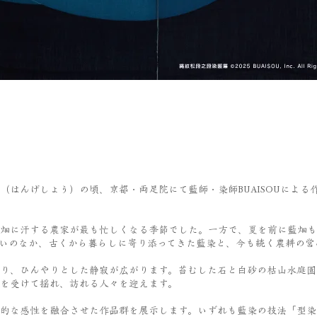
（はんげしょう）の頃、京都・両足院にて藍師・染師BUAISOUによ
畑に汗する農家が最も忙しくなる季節でした。一方で、夏を前に藍畑も
いのなか、古くから暮らしに寄り添ってきた藍染と、今も続く農耕の営
り、ひんやりとした静寂が広がります。苔むした石と白砂の枯山水庭園
を受けて揺れ、訪れる人々を迎えます。
的な感性を融合させた作品群を展示します。いずれも藍染の技法「型染