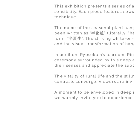
This exhibition presents a series of 
sensibility. Each piece features
nawa
technique.
The name of the seasonal plant han
been written as “半化粧” (literally, “h
form, “半夏生”. The striking white-on-
and the visual transformation of han
In addition, Ryosokuin’s tearoom, Rin
ceremony surrounded by this deep a
their senses and appreciate the sub
The vitality of rural life and the s
contrasts converge, viewers are invit
A moment to be enveloped in deep in
we warmly invite you to experience t