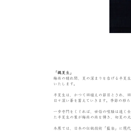
「縄夏生」
梅雨の晴れ間、夏の深まりを告げる半夏生
いたします。
半夏生は、かつて田植えの節目とされ、田
日々深い蒼を蓄えていきます。季節の移ろ
一歩寺門をくぐれば、世俗の喧騒は遠く去
た半夏生の葉が梅雨の雨を弾き、初夏の光
本展では、日本の伝統技術「藍染」に現代