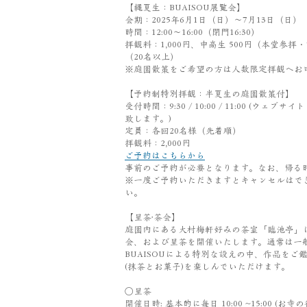
【縄夏生：BUAISOU展覧会】
会期：2025年6月1日（日）〜7月13日（日
時間：12:00〜16:00（閉門16:30）
拝観料：1,000円、中高生 500円（本堂参拝
（20名以上）
※庭園散策をご希望の方は人数限定拝観へお
【予約制特別拝観：半夏生の庭園散策付】
受付時間：9:30 / 10:00 / 11:00 (ウ
致します。)
定員：各回20名様（先着順）
拝観料：2,000円
ご予約はこちらから
事前のご予約が必要となります。なお、帰る
※一度ご予約いただきますとキャンセルはで
い。
【呈茶·茶会】
庭園内にある大村梅軒好みの茶室「臨池亭」
会、および呈茶を開催いたします。通常は一
BUAISOUによる特別な設えの中、作品をご
(抹茶とお菓子)を楽しんでいただけます。
○呈茶
開催日時: 基本的に毎日 10:00 ~15:00 