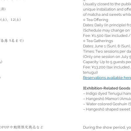
Usually closed to the publi
unique installation and of
済)
of matcha and sweets whil
○ Tea Offering
(土)、12(土)
Dates: Daily (in principle) 
(Schedule may change on t
Fee: ¥1,500 (tax included /
○ Tea Gatherings
各席 5名まで)
Dates: June 1 (Sun), 8 (Sun), 
Times: Two sessions per da
(Only one session on July 5
Capacity: Up to 5 guests pe
)
Fee: ¥13,200 (tax include
tenugui)
Reservations available here
)
[Exhibition-Related Good
– Indigo dyed Tenugui han
– Hangeshō Mamori (Amule
– Water colored Goshuin (S
– Hangeshō shaped sweet
During the show period, 
OPUPや期間限定商品など