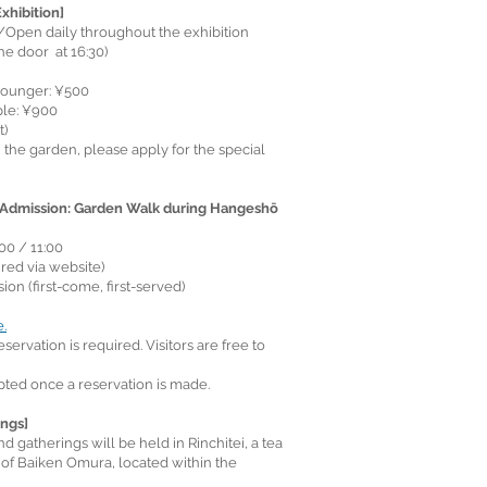
hibition]
5/Open daily throughout the exhibition
he door at 16:30)
younger: ¥500
ple: ¥900
t)
h the garden, please apply for the special
l Admission: Garden Walk during Hangeshō
00 / 11:00
red via website)
ion (first-come, first-served)
.
ervation is required. Visitors are free to
pted once a reservation is made.
ings]
d gatherings will be held in Rinchitei, a tea
 of Baiken Omura, located within the