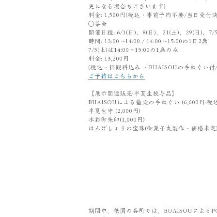
更になる場合もございます)
料金: 1,500円
(税込・事前予約不要/当日受付決
○茶会
開催日程: 6/1(日)、8(日)、21(土)、29(日)、7/5
時間: 13:00 ~14:00 / 14:00 ~15:00の1日2席
7/5(土)は14:00 ~15:00の1席のみ
料金: 13,200円
(税込・拝観料込み ・BUAISOUの手ぬぐい付/
ご予約はこちらから
【展示関連販売·半夏生授与品】
BUAISOUによる藍染の手ぬぐい (6,600円·税込
半夏生守 (2,000円)
水彩御朱印(1,000円)
はんげしょうの宝珠(御菓子丸製作・価格未定
期間中、祇園の各所では、BUAISOUによるP