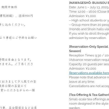
[NAWAGESHŌ: BUAISOU Ex
Date: June 1 – July 13, 202
） 期間中無休
Time: 12:00 – 16:00 (Close t
Admission: ¥1,000
・書院拝観）、団体900円
– High school students or 
– Group more than 20 peo
申し込みください。
(Hondo and Shoin halls visi
If you wish to stroll throug
admission by reservation.
ェブサイトより事前にご予約をお願い
[Reservation-Only Specia
Season]
Reception Times: 9:30 / 10:
(Advance reservation requi
時間は自由となります。
Capacity: 20 guests per sess
きません。ご了承くださ
Admission: ¥2,000
Reservations available here
Please note that advance res
leave at any time.
におきまして少人数での茶
Cancellations are not acce
般非公開の茶室にて
鑑賞いただきながらの一服
[Tea Offering & Tea Gather
Small-scale tea offerings an
room designed in the style
garden.
(お寺の行事、茶会開催日などは変