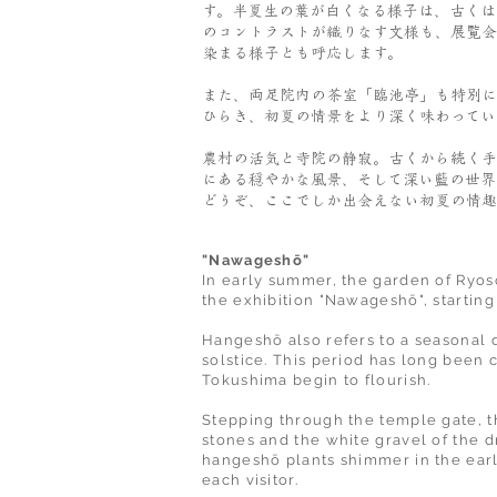
す。半夏生の葉が白くなる様子は、古くは
のコントラストが織りなす文様も、展覧会
染まる様子とも呼応します。
また、両足院内の茶室「臨池亭」も特別に
ひらき、初夏の情景をより深く味わってい
農村の活気と寺院の静寂。古くから続く手
にある穏やかな風景、そして深い藍の世界
どうぞ、ここでしか出会えない初夏の情趣
"Nawageshō"
In early summer, the garden of Ryoso
the exhibition "Nawageshō", startin
Hangesh
ō
also refers to a seasonal 
solstice. This period has long been 
Tokushima begin to flourish.
Stepping through the temple gate, t
stones and the white gravel of the d
hangesh
ō
plants shimmer in the ear
each visitor.