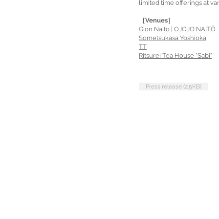
limited time offerings at va
［Venues］
Gion Naito
|
OJOJO NAITŌ
Sometsukasa Yoshioka
T.T
Ritsurei Tea House “Sabi"
Press release (2.5KB)