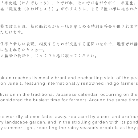
「半化粧（はんげしょう）」と呼ばれ、その呼び名がやがて「半夏生」
名「縄夏生（なわげしょう）」が示すように、まるで藍の布に施された
藍で設えられ、藍に触れながら一服を楽しめる特別な茶会も催されます
ただけます。
仕事と新しい表現。相反するものが交差する空間のなかで、鑑賞者は静
に包まれるひととき─。
と藍染の物語を、じっくりと感じ取ってください。
kuin reaches its most vibrant and enchanting state of the yea
g on June 1, featuring internationally renowned indigo farmer
division in the traditional Japanese calendar, occurring on t
considered the busiest time for farmers. Around the same time
he worldly clamor fades away, replaced by a cool and profou
ry landscape garden, and in the strolling garden with its pond
ly summer light, repelling the rainy season’s droplets as th