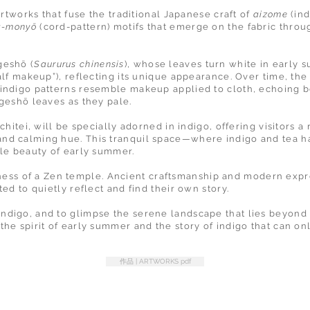
artworks that fuse the traditional Japanese craft of
aizome
(ind
-monyō
(cord-pattern) motifs that emerge on the fabric thro
geshō (
Saururus chinensis
), whose leaves turn white in early s
alf makeup”), reflecting its unique appearance. Over time, the
indigo patterns resemble makeup applied to cloth, echoing bo
geshō leaves as they pale.
chitei, will be specially adorned in indigo, offering visitors a
nd calming hue. This tranquil space—where indigo and tea h
tle beauty of early summer.
tillness of a Zen temple. Ancient craftsmanship and modern exp
ed to quietly reflect and find their own story.
digo, and to glimpse the serene landscape that lies beyond t
he spirit of early summer and the story of indigo that can on
作品 | ARTWORKS pdf