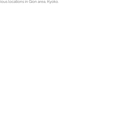
rious locations in Gion area, Kyoko.