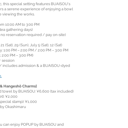
c, this special setting features BUAISOU's
fers a serene experience of enjoying a bowl
e viewing the works.
from 10:00 AM to 3:00 PM
ea gathering days)
 no reservation required / pay on-site)
21 (Sat), 29 (Sun), July 5 (Sat), 12 (Sat)
y: 1:00 PM – 2:00 PM / 2:00 PM – 3:00 PM
: 2:00 PM – 3:00 PM)
r session
d / includes admission & a BUAISOU-dyed
.
s & Hangeshō Charms]
d towel by BUAISOU: ¥6,600 (tax included)
t): ¥2,000
pecial stamp): ¥1,000
 by Okashimaru
you can enjoy POPUP by BUAISOU and