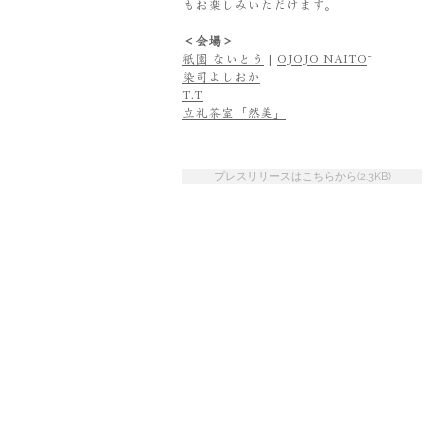
もお楽しみいただけます。
＜会場＞
祇園 ないとう
|
OJOJO NAITŌ
染司よしおか
T.T
立礼茶室「然美」
プレスリリースはこちらから(2.3KB)