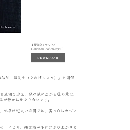
⬇︎展覧会チラシPDF
Exhibition leaflet(463KB)
DOWNLOAD
る作品展「縄夏生（なわげしょう）」を開催
育成期を迎え、緑の畝に広がる藍の葉は、
みが静かに重なり合います。
、池泉回遊式の庭園では、真っ白に色づい
め」により、縄文様が布に浮かび上がりま