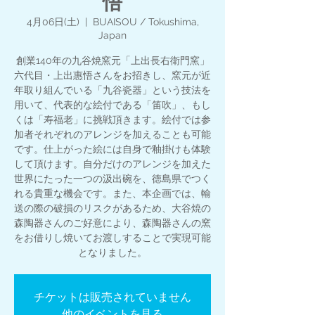
悟
4月06日(土)
  |  
BUAISOU / Tokushima,
Japan
創業140年の九谷焼窯元「上出長右衛門窯」
六代目・上出惠悟さんをお招きし、窯元が近
年取り組んでいる「九谷瓷器」という技法を
用いて、代表的な絵付である「笛吹」、もし
くは「寿福老」に挑戦頂きます。絵付では参
加者それぞれのアレンジを加えることも可能
です。仕上がった絵には自身で釉掛けも体験
して頂けます。自分だけのアレンジを加えた
世界にたった一つの汲出碗を、徳島県でつく
れる貴重な機会です。また、本企画では、輸
送の際の破損のリスクがあるため、大谷焼の
森陶器さんのご好意により、森陶器さんの窯
をお借りし焼いてお渡しすることで実現可能
となりました。
チケットは販売されていません
他のイベントを見る