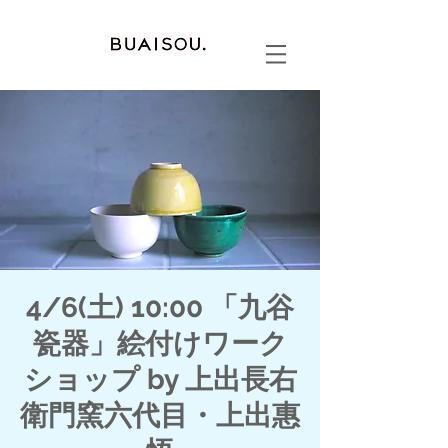
4/6(土) 10:00 「九谷
瓷器」絵付けワーク
ショップ by 上出長右
衛門窯六代目・上出惠