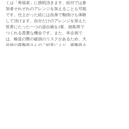
くは「寿福老」に挑戦頂きます。絵付では参
加者それぞれのアレンジを加えることも可能
です。仕上がった絵には自身で釉掛けも体験
して頂けます。自分だけのアレンジを加えた
世界にたった一つの汲出碗を2客、徳島県で
つくれる貴重な機会です。また、本企画で
は、輸送の際の破損のリスクがあるため、大
谷焼の森陶器さんのご好意により、森陶器さ
んの窯をお借りし焼いてお渡しすることで実
現可能となりました。 
開催日時：2024年4月6日(土)10:00〜12:00　
※受付は開始15分前から 
会場：BUAISOU 
サイズ :  直径100ミリ×高さ58ミリ    2客
※轆轤のため個体差があり、かつ釉薬の厚み
でも変わるので大体のサイズになります。
さらに表示