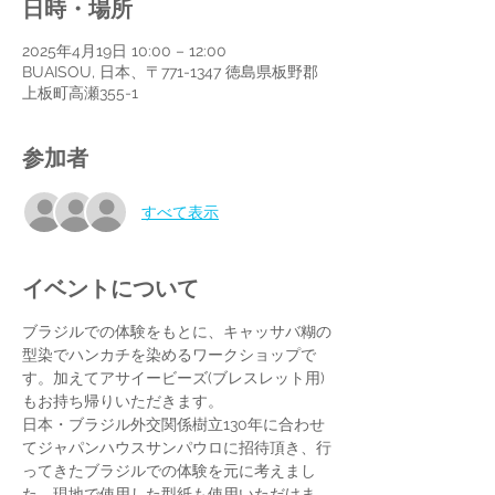
日時・場所
2025年4月19日 10:00 – 12:00
BUAISOU, 日本、〒771-1347 徳島県板野郡
上板町高瀬355-1
参加者
すべて表示
イベントについて
ブラジルでの体験をもとに、キャッサバ糊の
型染でハンカチを染めるワークショップで
す。加えてアサイービーズ(ブレスレット用)
もお持ち帰りいただきます。
日本・ブラジル外交関係樹立130年に合わせ
てジャパンハウスサンパウロに招待頂き、行
ってきたブラジルでの体験を元に考えまし
た。現地で使用した型紙も使用いただけま