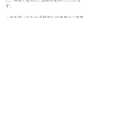
す。
・付き添いのみ(お子様含む)の参加はご遠慮
ください。
・16歳以上
・已む無くご参加できない場合は、どなたか
にお譲り頂くことも可能です。
・ご参加できない場合は、商品のお買い求め
に同額をご使用頂けます。
さらに表示
このイベントをシェア