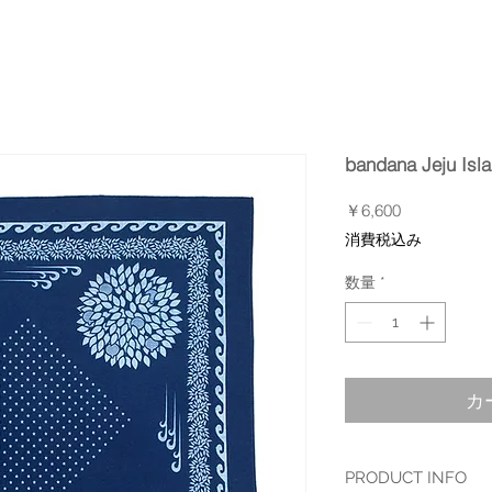
bandana Jeju Isl
価
￥6,600
格
消費税込み
数量
*
カ
PRODUCT INFO