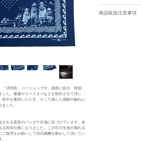
素材 : 綿 100%
商品取扱注意事項
サイズ : h550×w550
技法 : 抜染
縫製 : BUAISOU (徳島)
商品取扱注意事項 ご購
製織：徳島
量いれたぬるま湯で、優
作画：楮覚郎
ペストリーやのれん等、
skm(sukumo) : 2024
度はアク抜きのため、お
用する洗剤はなるべく蛍
※こちらはレターパック
ご使用ください。 BUA
※両サイドは生地の耳を
アク抜きと天然色止め加
用時の激しいこすれなど
濯時に茶黄色の色素が出
アク成分で、洗濯を繰り
鮮やかな色味が増していき
愛用ください。 商品は
、「済州島」バージョンです。徳島に続き、韓国・
異なります。 *日光な
ました。暖簾やコースターなどを制作させて頂い
ざいます。紫外線を避け
、島中を案内いただき、そこで感じた感動や触れた
合は、一晩お湯につけ、
みました。
い(おしゃれ着洗い)も可
業化される直前のバンダナ生地に近づけています。糸
ある両耳仕様になりました。この巾の生地が織れる
にご無理をお願いして旧式織機を動かして頂いてい
す。