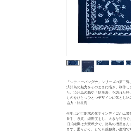
「シティーバンダナ」シリーズの第二弾
済州島の魅力をそのままに描き、制作し
た、済州島の鮨や「鮨星海」を訪れた時
ものをひとつひとつデザインに落とし込
協力：鮨星海
生地は19世期末の化学インディゴが工
番手、糸質、織密度をし、大きな特徴で
旧式織機は大変希少で、徳島の機屋さん
ます。柔らかく、とても感触良い生地で