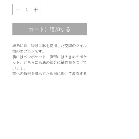
カートに追加する
経糸に綿、緯糸に麻を使用した交織のツイル
地のエプロンです。
胸にはペンポケット、腹部には大きめのポケ
ット、どちらにも底の部分に補強布をつけて
います。
首への負担を減らすため肩に掛けて装着する
仕様にしています。
※藍染の特徴として、表面と裏(重なり部分
含む)の色味が異なる場合があります。
PRODUCT INFO
品質表示 : 綿52%、麻48%
商品取扱注意事項
size : 81×81 cm
color : indigo
SKM(すくも) : 2018
商品取扱注意事項 ご購入後最初の２、３回