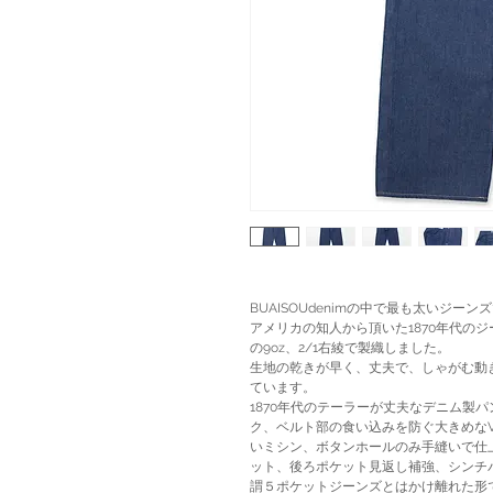
BUAISOUdenimの中で最も太いジーン
アメリカの知人から頂いた1870年代の
の9oz、2/1右綾で製織しました。
生地の乾きが早く、丈夫で、しゃがむ動
ています。
1870年代のテーラーが丈夫なデニム製
ク、ベルト部の食い込みを防ぐ大きめなVノ
いミシン、ボタンホールのみ手縫いで仕上げ
ット、後ろポケット見返し補強、シンチ
謂５ポケットジーンズとはかけ離れた形