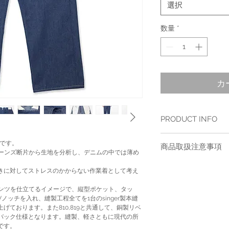
選択
数量
*
カ
PRODUCT INFO
素材：綿100%、鉄（ボ
ズです。
商品取扱注意事項
サイズ：画像上に記載
ジーンズ断片から生地を分析し、デニムの中では薄め
ご購入後最初の２、３回
きに対してストレスのかからない作業着として考え
で、優しく洗うことをお
ん等、装飾品につきまし
パンツを仕立てるイメージで、縦型ポケット、タッ
め、お湯での手洗いをお
ッチを入れ、縫製工程全てを1台のsinger製本縫
べく蛍光増白剤や漂白剤
ております。また810,819と共通して、銅製リベ
BUAISOUの藍染製品
バック仕様となります。縫製、軽さともに現代の所
め加工をしておりますが
です。