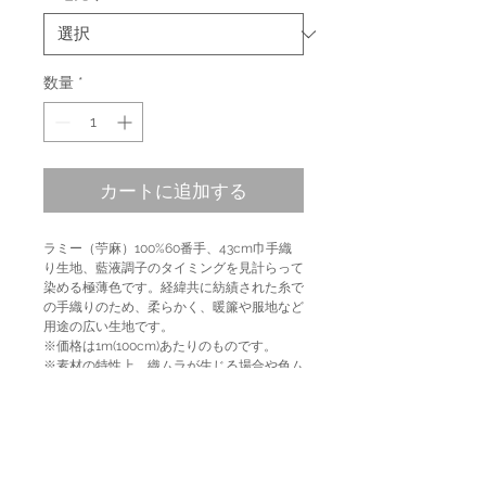
数量
*
カートに追加する
ラミー（苧麻）100%60番手、43cm巾手織
り生地、藍液調子のタイミングを見計らって
染める極薄色です。経緯共に紡績された糸で
の手織りのため、柔らかく、暖簾や服地など
用途の広い生地です。
※価格は1m(100cm)あたりのものです。
※素材の特性上、織ムラが生じる場合や色ム
ラができる事があります。予めご了承くださ
い。
※モニター環境により、写真と現物の色や質
感が異なって見える場合もございますので、
必要な場合は事前に生地サンプルをお求めく
ださい。送料(定形外郵便)込み価格です。発