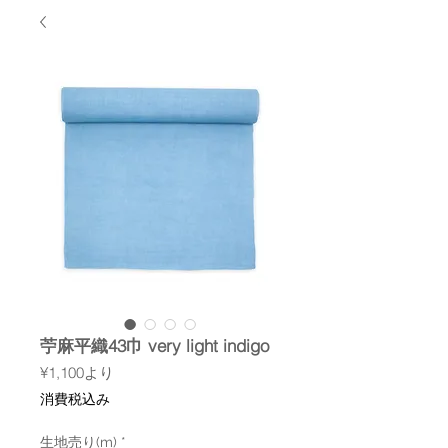
苧麻平織43巾 very light indigo
セ
¥1,100
より
ー
消費税込み
ル
価
生地売り(m)
格
*