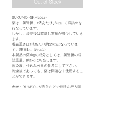
Out of Stock
SUKUMO -SKM2024-
蒅は、製造後、1俵あたり56kgにて袋詰めを
行なっています。
しかし、袋詰後は乾燥し重量が減少していき
ます。
現在重さは1俵あたり約30kgとなっていま
す。(重量比、約54%)
本製品の蒅1kgの成分としては、製造後の袋
詰重量、約2kgに相当します。
藍染液、仕込み分量の参考にして下さい。
乾燥後であっても、蒅は問題なく使用するこ
とができます。
参考：BUAISOUが海外などで藍建を行う際
は、120L程度のバケツに対して、5Kgの蒅、
10Kgの木灰、1Kgの貝灰、1Kgのふすまを用
意しています。
少量のため、パッケージに関しては変更の可
能性があります。シールを貼っての発送にな
ります。