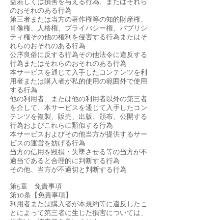
益若しくは損害を与える行為、またはそれら
のおそれのある行為
第三者または当方の著作権等の知的財産権、
肖像権、人格権、プライバシー権、パブリシ
ティ権その他の権利を侵害する行為またはそ
れらのおそれのある行為
公序良俗に反する行為その他法令に違反する
行為またはそれらのおそれのある行為
本サービスを通じて入手したコンテンツを利
用者または購入者が私的使用の範囲外で使用
する行為
他の利用者、または他の利用者以外の第三者
を介して、本サービスを通じて入手したコン
テンツを複製、販売、出版、頒布、公開する
行為およびこれらに類似する行為
本サービスおよびその他当方が提供するサー
ビスの運営を妨げる行為
当方の信用を毀損・失墜させる等の当方が不
適当であると合理的に判断する行為
その他、当方が不適切と判断する行為
第5章 免責事項
第10条【免責事項】
利用者または購入者が本規約等に違反したこ
とによって第三者に生じた損害については、