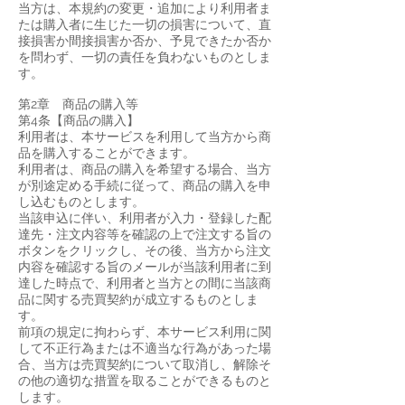
当方は、本規約の変更・追加により利用者ま
たは購入者に生じた一切の損害について、直
接損害か間接損害か否か、予見できたか否か
を問わず、一切の責任を負わないものとしま
す。
第2章 商品の購入等
第4条【商品の購入】
利用者は、本サービスを利用して当方から商
品を購入することができます。
利用者は、商品の購入を希望する場合、当方
が別途定める手続に従って、商品の購入を申
し込むものとします。
当該申込に伴い、利用者が入力・登録した配
達先・注文内容等を確認の上で注文する旨の
ボタンをクリックし、その後、当方から注文
内容を確認する旨のメールが当該利用者に到
達した時点で、利用者と当方との間に当該商
品に関する売買契約が成立するものとしま
す。
前項の規定に拘わらず、本サービス利用に関
して不正行為または不適当な行為があった場
合、当方は売買契約について取消し、解除そ
の他の適切な措置を取ることができるものと
します。