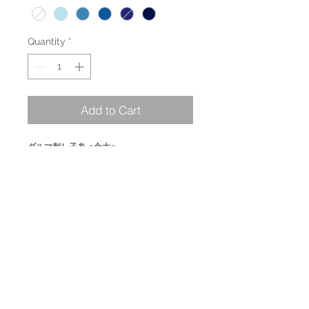
Quantity
*
Add to Cart
ダルマ刺し子糸＜合太＞
明治34年(1901年)に創業し、今なお愛され続
けているダルマ糸。ステッチがはっきりと表
現できる少し太めの刺し子糸を染めました。
PRODUCT INFO
品質表示：綿100%
商品取扱注意事項
糸長：40m
太さ：20/6