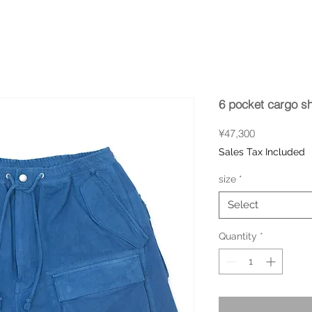
6 pocket cargo sho
Price
¥47,300
Sales Tax Included
size
*
Select
Quantity
*