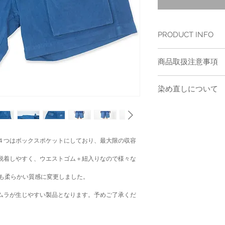
PRODUCT INFO
品質表示 : 綿100%
商品取扱注意事項
size :画像内に記載
※model：179cm 63kg s
色 : light indigo
商品取扱注意事項 ご購
染め直しについて
※箱有
量いれたぬるま湯で、優
※こちらはレターパック
ペストリーやのれん等、
度はアク抜きのため、お
ご希望に応じ、染め直し
用する洗剤はなるべく蛍
ご購入いただいたBUAI
ご使用ください。 BUA
だくと、通常の３割引価
アク抜きと天然色止め加
っては、染め直しができ
４つはボックスポケットにしており、最大限の収容
用時の激しいこすれなど
ださい。
濯時に茶黄色の色素が出
染め直しサービスにつき
脱着しやすく、ウエストゴム＋紐入りなので様々な
アク成分で、洗濯を繰り
てお問い合わせくださ
。
鮮やかな色味が増していき
よりも柔らかい質感に変更しました。
愛用ください。 商品は
異なります。 *日光な
ムラが生じやすい製品となります。予めご了承くだ
ざいます。紫外線を避け
合は、一晩お湯につけ、
い(おしゃれ着洗い)も可