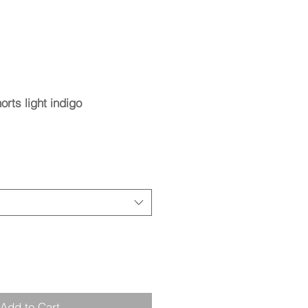
rts light indigo
Add to Cart