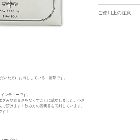
温かい藍茶を楽しむ
ご使用上の注意
ティーバック1包に約50
ださい。急須を必要とす
いただいてからお飲みく
・開封後はお早めにお召
冷たい藍茶を楽しむ
・天然原料を使用してい
一度、沸騰させた藍茶か
が、品質には問題ありま
とったのち冷蔵庫で冷や
・体質・体調により、稀
はご使用を中止してくだ
・乳幼児の手の届かない
・熱湯をご使用の場合は
・食生活は、主食、主菜
いただいた方にお出ししている、藍茶です。
ェインティーです。
エグみや青臭さをなくすことに成功しました。小さ
んで頂けます！飲み方の説明書を同封しています。
です！
ティーバック