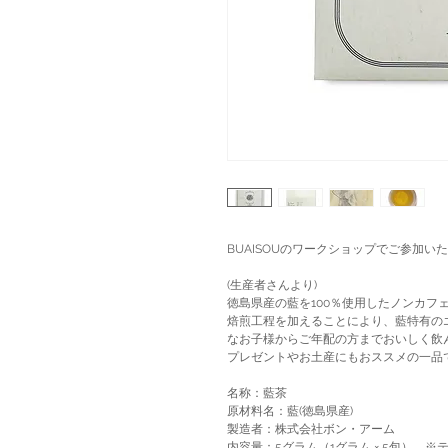
BUAISOUのワークショップでご参加
(生産者さんより)
徳島県産の藍を100％使用したノンカフ
焙煎工程を加えることにより、藍特有の
なお子様からご年配の方までおいしく飲
プレゼントやお土産にもおススメの一品
名称：藍茶
原材料名：藍(徳島県産)
製造者：株式会社ボン・アーム
内容量：5グラム（1グラム × 5包） ※