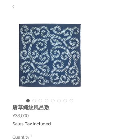
唐草縄紋風呂敷
Price
¥33,000
Sales Tax Included
Quantity
*