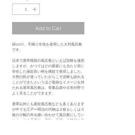
Add to Cart
綿100%、手織り生地を使用した大判風呂敷
です。
日本で唐草模様の風呂敷といえば泥棒を連想
しますが、かつてはどの家庭にも当たり前に
存在した縁起良い柄を縄紋で表現しました。
大勢の民が使っていたからこそ泥棒も紛れる
ことができたというほど複雑なイメージを持
たれる唐草風呂敷は、骨董品屋や古布分野で
よく見ることができます。
唐草以外にも家紋風呂敷なども多くあります
が中でも江戸〜明治の代物は２枚もしくは３
枚の小幅の布を縫い合わせて風呂敷にしてい
ます。その手織り、着物、手縫いの時代に作
られた風呂敷には独特な雰囲気があり、その
表情を求めて今回の商品が生まれました。柔