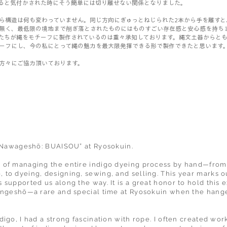
ると気付かされた時にそう簡単には切り離せない関係となりました。
ら構造は何も変わっていません。同じ方向にぎゅっとねじられた2本から手を離すと
無く、最低限の境地まで削ぎ落とされたものにはものすごい存在感と安心感を持ち
たちが縄をモチーフに製作されているのは重々承知しております。縄文土器からと
ーフにし、今の私にとって縄の魅力を最大限発揮できる形で製作できたと思います
方々にご協力頂いております。
 “Nawageshō: BUAISOU” at Ryosokuin.
of managing the entire indigo dyeing process by hand—from c
to dyeing, designing, sewing, and selling. This year marks o
supported us along the way. It is a great honor to hold this e
angeshō—a rare and special time at Ryosokuin when the hange
igo, I had a strong fascination with rope. I often created wor