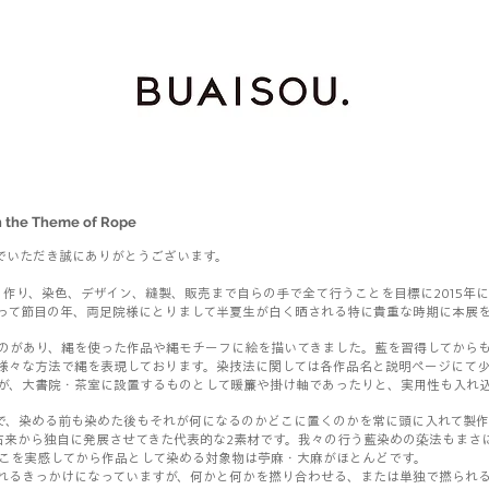
he Theme of Rope
んでいただき誠にありがとうございます。
も）作り、染色、デザイン、縫製、販売まで自らの手で全て行うことを目標に2015年
って節目の年、両足院様にとりまして半夏生が白く晒される特に貴重な時期に本展
のがあり、縄を使った作品や縄モチーフに絵を描いてきました。藍を習得してから
様々な方法で縄を表現しております。染技法に関しては各作品名と説明ページにて少
が、大書院・茶室に設置するものとして暖簾や掛け軸であったりと、実用性も入れ
で、染める前も染めた後もそれが何になるのかどこに置くのかを常に頭に入れて製
古来から独自に発展させてきた代表的な2素材です。我々の行う藍染めの蒅法もまさ
こを実感してから作品として染める対象物は苧麻・大麻がほとんどです。
れるきっかけになっていますが、何かと何かを撚り合わせる、または単独で撚られ