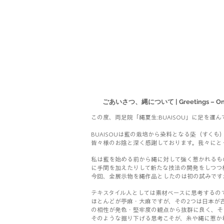
ごあいさつ、縄について | Greetings – On t
この度、両足院「縄夏生:BUAISOU」に足を運
BUAISOUは藍の栽培から染料となる蒅（すく
皆々様のお陰と深く感謝しております。
我々にと
私は藍を始める前から縄に対して強く惹かれるも
に手間を加えたりして新たな技法の開発をしつつ
今回、全展示物を縄作品としたのは初の試みです
テキスタイル人としては素材ベースに思考するの
ほとんどが苧麻・大麻ですが、その2つは日本が
の相性が発色・堅牢度の観点から抜群に良く、そ
そのような掘り下げる思考こそが、糸や縄に惹か