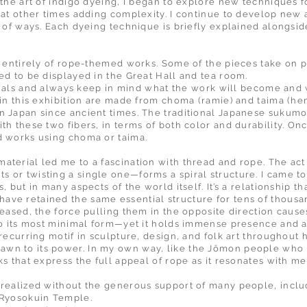
g the art of indigo dyeing, I began to explore new technique
 at other times adding complexity. I continue to develop new
y of ways. Each dyeing technique is briefly explained alongsi
d entirely of rope-themed works. Some of the pieces take on p
ed to be displayed in the Great Hall and tea room.
terials and always keep in mind what the work will become an
 in this exhibition are made from choma (ramie) and taima (he
n Japan since ancient times. The traditional Japanese suku
h these two fibers, in terms of both color and durability. Onc
d works using choma or taima.
terial led me to a fascination with thread and rope. The act
r twisting a single one—forms a spiral structure. I came to re
, but in many aspects of the world itself. It’s a relationship t
ve retained the same essential structure for tens of thousa
leased, the force pulling them in the opposite direction cause
to its most minimal form—yet it holds immense presence and a 
recurring motif in sculpture, design, and folk art throughout 
n to its power. In my own way, like the Jōmon people who fo
s that express the full appeal of rope as it resonates with me
 realized without the generous support of many people, inclu
 Ryosokuin Temple.