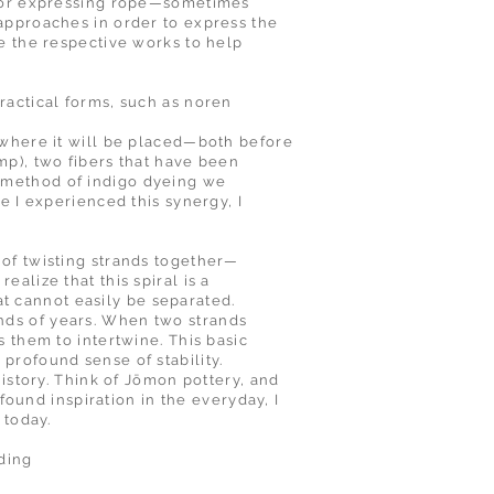
s for expressing rope—sometimes
 approaches in order to express the
de the respective works to help
ractical forms, such as noren
d where it will be placed—both before
mp), two fibers that have been
momethod of indigo dyeing we
e I experienced this synergy, I
 of twisting strands together—
alize that this spiral is a
hat cannot easily be separated.
nds of years. When two strands
s them to intertwine. This basic
profound sense of stability.
history. Think of Jōmon pottery, and
und inspiration in the everyday, I
 today.
ding