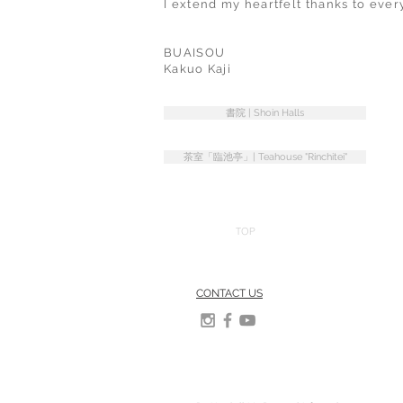
I extend my heartfelt thanks to ever
BUAISOU
Kakuo Kaji
書院 | Shoin Halls
茶室「臨池亭」| Teahouse "Rinchitei"
TOP
CONTACT US