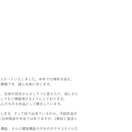
にスタートいたしました。本年で10周年を迎え、
を開催でき、誠に光栄に存じます。
も、古来の技法から少しラフに変えたり、逆にさら
しでもご理解頂けるようにしております。
込んだものも作品として展示しています。
作します。そして何で出来ているのか。今回作品の
に日本独自の手法ではありますが、2素材と蒅法と
る構造、さらに螺旋構造そのものがテキスタイルだ