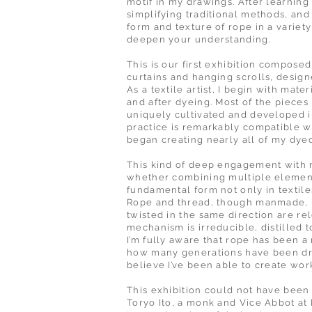
motif in my drawings. After learnin
simplifying traditional methods, and
form and texture of rope in a variet
deepen your understanding.
This is our first exhibition compose
curtains and hanging scrolls, design
As a textile artist, I begin with ma
and after dyeing. Most of the pieces
uniquely cultivated and developed i
practice is remarkably compatible wit
began creating nearly all of my dye
This kind of deep engagement with ma
whether combining multiple elements o
fundamental form not only in textiles
Rope and thread, though manmade, ha
twisted in the same direction are re
mechanism is irreducible, distilled 
I’m fully aware that rope has been a 
how many generations have been draw
believe I’ve been able to create work
This exhibition could not have been
Toryo Ito, a monk and Vice Abbot at